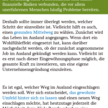
finanzielle Risiken verbunden, die vor allem
unerfahrenen Menschen häufig Probleme bereiten.
Deshalb sollte immer überlegt werden, welcher
Schritt der sinnvollste ist. Vielleicht hilft es auch,
einen
gesunden Mittelweg
zu wählen. Zunächst wird
das Leben im Ausland angegangen. Wenn dort ein
Wohlfühleffekt eingesetzt hat, kann darüber
nachgedacht werden, ob der zunächst angenommene
Job im Ausland gekündigt werden kann. Vielleicht ist
es erst nach dieser Eingewöhnungsphase möglich, die
gesamte Kraft zu investieren, um eine eigene
Unternehmensgründung einzuleiten.
Es ist egal, welcher Weg im Ausland eingeschlagen
werden soll. Wer sich entscheidet,
das gewohnte
Umfeld hinter sich zu lassen
und einen neuen Weg
einschlagen möchte, hat heutzutage jederzeit die
Möglichkeit dazu. Viele Berufe erlauben eine