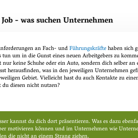
Job - was suchen Unternehmen
e Anforderungen an Fach- und
Führungskräfte
haben sich ge
s tun um in die Gunst eines neuen Arbeitgebers zu komme
st nur keine Schuhe oder ein Auto, sondern dich selber a
herausfinden, was in den jeweiligen Unternehmen gefrag
eweiligen Gebiet. Vielleicht hast du auch Kontakte zu e
 du diesen nicht nutzen?
er kannst du dich dort präsentieren. Was es dazu ebenfall
h selber motivieren können und im Unternehmen wie Unter
len die nicht an einem Strang ziehen.