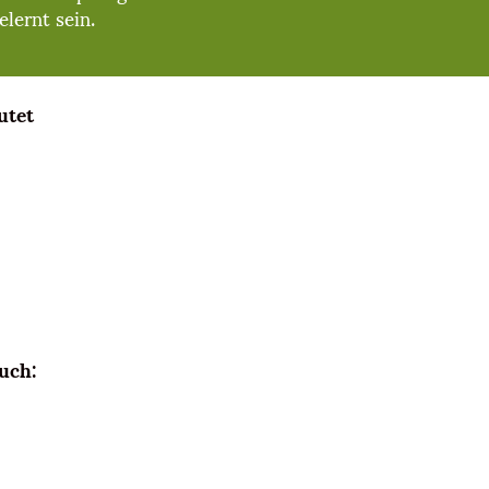
elernt sein.
utet
uch: